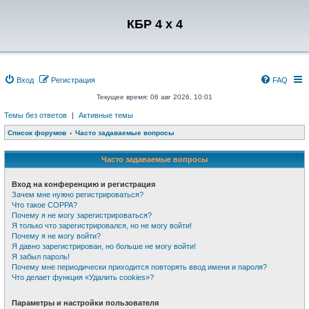
Регистрация
КБР 4 x 4
Вход
Р
е
г
и
с
т
р
а
ц
и
я
FAQ
Текущее время: 06 авг 2026, 10:01
Темы без ответов
|
Активные темы
Список форумов
Часто задаваемые вопросы
Часто задаваемые вопросы
Вход на конференцию и регистрация
Зачем мне нужно регистрироваться?
Что такое COPPA?
Почему я не могу зарегистрироваться?
Я только что зарегистрировался, но не могу войти!
Почему я не могу войти?
Я давно зарегистрирован, но больше не могу войти!
Я забыл пароль!
Почему мне периодически приходится повторять ввод имени и пароля?
Что делает функция «Удалить cookies»?
Параметры и настройки пользователя