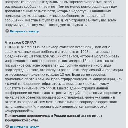
настроил конференцию: должны ли вы зарегистрироваться, чтобы
размещать сообщения, или нет. Тем не менее регистрация даёт вам
дополнительные возможности, которые недоступны анонимным
пользователям: аватары, личные сообщения, отправка email-
сообщений, участие в группах и т. д. Регистрация займёт у вас всего
пару минут, поэтому мы рекомендуем это сделать.
Вернуться к началу
Что такое COPPA?
COPPA (Children’s Online Privacy Protection Act of 1998), или Акт о
защите частных прав ребёнка в интернете от 1998 г. — это закон
Соединённых Штатов, требующий от сайтов, которые могут собирать
информацию от несовершеннолетних младше 13 лет, иметь на это
письменное согласие родителей. Допустимо наличие иного вида
подтверждения того, что опекуны разрешают сбор личной информации
от несовершеннолетних младше 13 лет. Если вы не уверены,
применимо ли это к вам, как к регистрирующемуся на конференции, или
к самой конференции, обратитесь за помощью к юрисконсульту.
Обратите внимание, что phpBB Limited администрация данной
конференции не может давать рекомендаций по правовым вопросам и
не является объектом юридических отношений, кроме указанных в
ответе на вопрос «С кем можно связаться по вопросу некорректного
использования и/или юридических вопросов, связанных с этой
конференцией?».
Примечание переводчика: в России данный акт не имеет
юридической силы.
.
Вернуться к началу