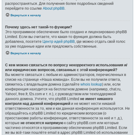
распространяться. Для получения более подробных сведений
перейдите по ссылке
About phpBB
.
Вернуться к началу
Почему здесь нет такой-то функции?
Это программное обеспечение было создано и лицензировано phpBB
Limited. Если вы считаете, что какая-то функция должна быть
добавлена, посетите
Центр идей phpBB
, где можно отдать свой голос
за уже поданные идеи или предложить собственные.
Вернуться к началу
С кем можно связаться по вопросу некорректного использования и/
или юридических вопросов, связанных с этой конференцией?
Вы можете связаться с любым из администраторов, перечисленных в
списке на странице «Наша команда». Если вы не получили ответа,
свяжитесь с владельцем домена (сделайте
whois lookup
) или, если
конференция находится на бесплатном домене (например, chat.ru,
Yahoo!, free.fr, f2s.com и т. п.), с руководством или техподдержкой
данного домена. Учтите, что phpBB Limited
не имеет никакого
контроля над данной конференцией
и не может нести никакой
ответственности за то, кем и как данная конференция используется. Не
обращайтесь к phpBB Limited по юридическим вопросам (о
приостановке работы конференции, ответственности за неё и т. д.),
которые
не относятся напрямую
к сайту phpBB.com или которые
частично относятся к программному обеспечению phpBB Limited. Если
же вы всё-таки пошлёте email в адрес phpBB Limited об использовании